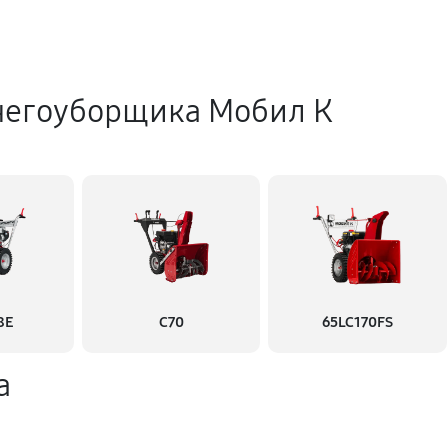
негоуборщика Мобил К
8Е
С70
65LC170FS
а