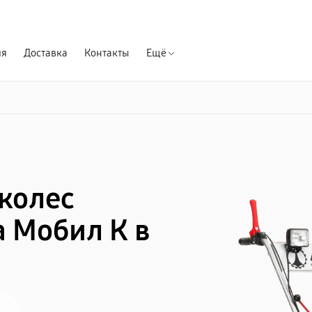
Гарантия д
ия
Доставка
Контакты
Ещё
 колес
 Мобил К в