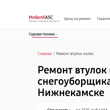
г. Нижнекамск
Ежедневно с 9:00 до 21:00
МобилК
ASC
Цены на ремонт
Гарант
Ремонт техники Мобил К
Садовая техника
Главная
/
Ремонт втулок колес
Ремонт втулок
снегоуборщика
Нижнекамске