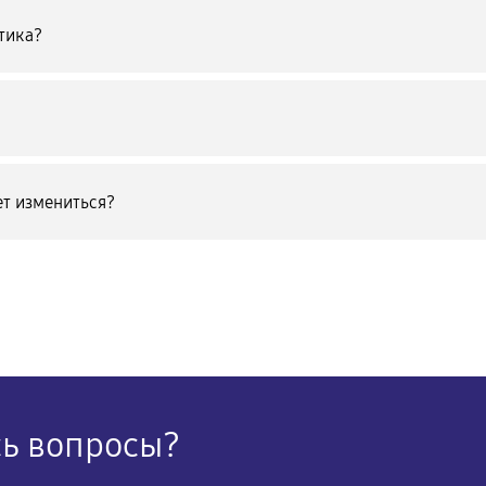
тика?
т измениться?
сь вопросы?