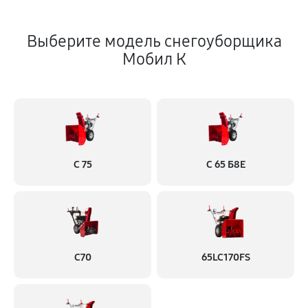
Выберите модель снегоуборщика
Мобил К
С 75
С 65 Б8Е
С70
65LC170FS