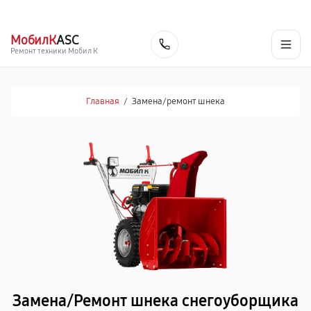
г. Нижнекамск
Ежедневно с 9:00 до 21:00
+7 (800) 100-47-62
МобилК
ASC
Заказать
Ремонт техники Мобил К
Главная
/
Замена/pемонт шнека
Замена/Pемонт шнека снегоуборщика