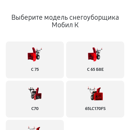
Выберите модель снегоуборщика
Мобил К
С 75
С 65 Б8Е
С70
65LC170FS